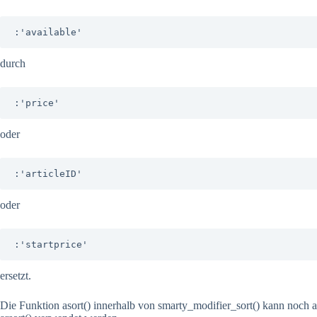
:'available'
durch
:'price'
oder
:'articleID'
oder
:'startprice'
ersetzt.
Die Funktion asort() innerhalb von smarty_modifier_sort() kann noch a