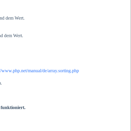
hend dem Wert.
end dem Wert.
://www.php.net/manual/de/array.sorting.php
n.
funktioniert.