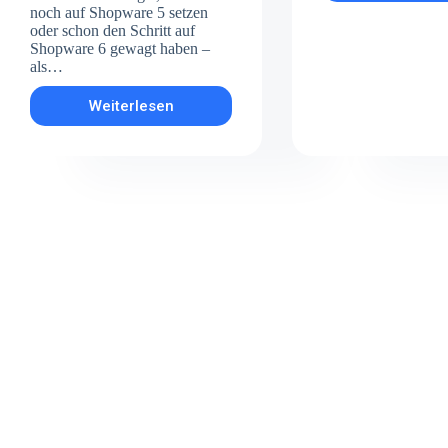
Vor
noch auf Shopware 5 setzen
von
oder schon den Schritt auf
Cle
Shopware 6 gewagt haben –
–
als…
Da
New
Weiterlesen
Shopware
Too
5
für
&
erf
6
E-
–
Mai
Webdesign,
Mar
Templates
und
Support!