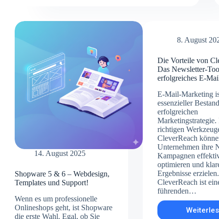
kündigen:
Warum
der
Umstieg
auf
8. August 20
ein
eigenes
Die Vorteile von C
Template
Das Newsletter-Too
bares
erfolgreiches E-Ma
Geld
spart
E-Mail-Marketing is
essenzieller Bestand
erfolgreichen
Marketingstrategie.
richtigen Werkzeug
CleverReach könne
Unternehmen ihre N
14. August 2025
Kampagnen effektiv
optimieren und klar
Ergebnisse erzielen
Shopware 5 & 6 – Webdesign,
CleverReach ist ein
Templates und Support!
führenden…
Wenn es um professionelle
Onlineshops geht, ist Shopware
Weiterle
Die
die erste Wahl. Egal, ob Sie