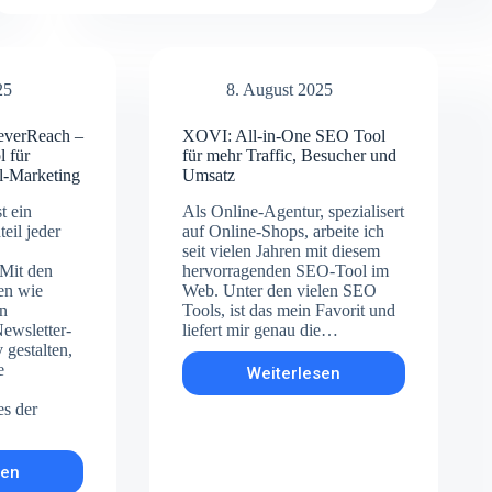
Umsatz-
Killer
–
So
machen
25
8. August 2025
Sie
Ihren
leverReach –
XOVI: All-in-One SEO Tool
Online-
l für
für mehr Traffic, Besucher und
Shop
il-Marketing
Umsatz
SEO-
&
t ein
Als Online-Agentur, spezialisert
Userfreundlich
teil jeder
auf Online-Shops, arbeite ich
(Bevor
seit vielen Jahren mit diesem
es
 Mit den
hervorragenden SEO-Tool im
zu
en wie
Web. Unter den vielen SEO
spät
n
Tools, ist das mein Favorit und
ist)
ewsletter-
liefert mir genau die…
 gestalten,
e
Weiterlesen
XOVI:
.
All-
es der
in-
One
SEO
sen
Tool