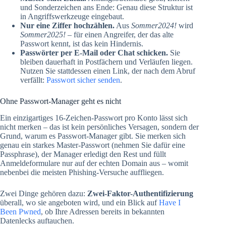
und Sonderzeichen ans Ende: Genau diese Struktur ist
in Angriffswerkzeuge eingebaut.
Nur eine Ziffer hochzählen.
Aus
Sommer2024!
wird
Sommer2025!
– für einen Angreifer, der das alte
Passwort kennt, ist das kein Hindernis.
Passwörter per E-Mail oder Chat schicken.
Sie
bleiben dauerhaft in Postfächern und Verläufen liegen.
Nutzen Sie stattdessen einen Link, der nach dem Abruf
verfällt:
Passwort sicher senden
.
Ohne Passwort-Manager geht es nicht
Ein einzigartiges 16-Zeichen-Passwort pro Konto lässt sich
nicht merken – das ist kein persönliches Versagen, sondern der
Grund, warum es Passwort-Manager gibt. Sie merken sich
genau ein starkes Master-Passwort (nehmen Sie dafür eine
Passphrase), der Manager erledigt den Rest und füllt
Anmeldeformulare nur auf der echten Domain aus – womit
nebenbei die meisten Phishing-Versuche auffliegen.
Zwei Dinge gehören dazu:
Zwei-Faktor-Authentifizierung
überall, wo sie angeboten wird, und ein Blick auf
Have I
Been Pwned
, ob Ihre Adressen bereits in bekannten
Datenlecks auftauchen.