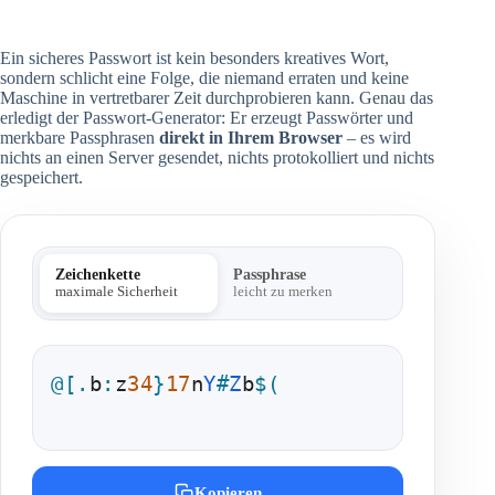
Ein sicheres Passwort ist kein besonders kreatives Wort,
sondern schlicht eine Folge, die niemand erraten und keine
Maschine in vertretbarer Zeit durchprobieren kann. Genau das
erledigt der Passwort-Generator: Er erzeugt Passwörter und
merkbare Passphrasen
direkt in Ihrem Browser
– es wird
nichts an einen Server gesendet, nichts protokolliert und nichts
gespeichert.
Zeichenkette
Passphrase
maximale Sicherheit
leicht zu merken
@
[
.
b
:
z
3
4
}
1
7
n
Y
#
Z
b
$
(
Kopieren