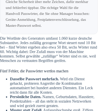
Gleiche Sicherheit über mehr Zeichen, dafür merkbar
und fehlerfrei tippbar. Die richtige Wahl für die
Handvoll Passwörter, die Sie ohne Manager brauchen:
Geräte-Anmeldung, Festplattenverschlüsselung, das
Master-Passwort selbst.
Die Wortliste des Generators umfasst 1.060 kurze deutsche
Substantive. Jedes zufällig gezogene Wort steuert rund 10 Bit
bei – fünf Wörter ergeben also etwa 50 Bit, sechs Wörter rund
60. Wichtig dabei: Der Zufall muss von der Maschine
kommen. Selbst gewählte „zufällige“ Wörter sind es nie, weil
Menschen zu vertrauten Begriffen greifen.
Fünf Fehler, die Passwörter wertlos machen
Dasselbe Passwort mehrfach.
Wird ein Dienst
gehackt, probieren Angreifer die Kombination
automatisiert bei hundert anderen Diensten. Ein Leck
reicht dann für alle Konten.
Persönliche Daten.
Namen, Geburtsdaten, Haustiere,
Postleitzahlen – all das steht in sozialen Netzwerken
und wird gezielt zuerst geraten.
Muster statt Zufall.
Anfangsbuchstabe groß, Ziffern