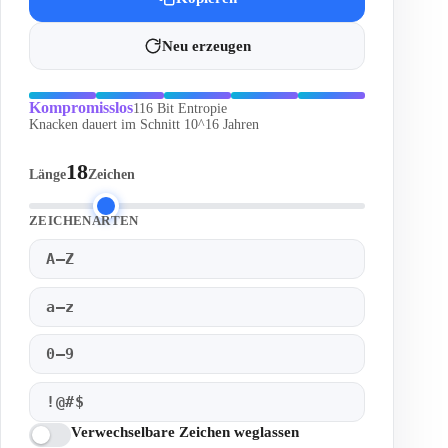
Neu erzeugen
Kompromisslos
116 Bit Entropie
Knacken dauert im Schnitt 10^16 Jahren
18
Länge
Zeichen
ZEICHENARTEN
A–Z
a–z
0–9
!@#$
Verwechselbare Zeichen weglassen