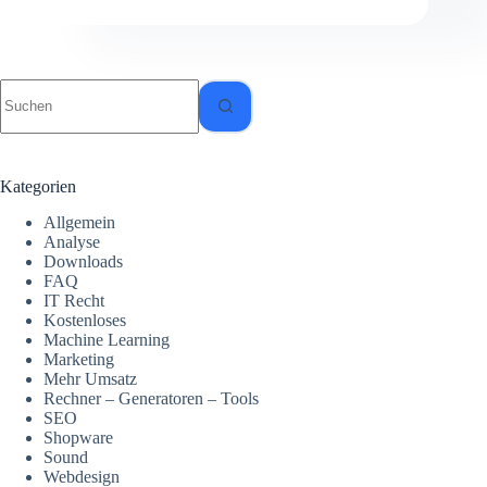
in-
One
SEO
Tool
Keine
für
Ergebnisse
mehr
Traffic,
Besucher
und
Kategorien
Umsatz
Allgemein
Analyse
Downloads
FAQ
IT Recht
Kostenloses
Machine Learning
Marketing
Mehr Umsatz
Rechner – Generatoren – Tools
SEO
Shopware
Sound
Webdesign