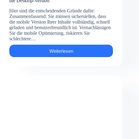
die Desktop-Version
Hier sind die entscheidenden Gründe dafür:
Zusammenfassend: Sie müssen sicherstellen, dass
die mobile Version Ihrer Inhalte vollständig, schnell
geladen und benutzerfreundlich ist. Vernachlässigen
Sie die mobile Optimierung, riskieren Sie
schlechtere…
Weiterlesen
Für
die
Suchmaschinenoptimierung
(SEO)
ist
die
mobile
Version
Ihrer
Inhalte
deutlich
wichtiger
als
die
Desktop-
Version