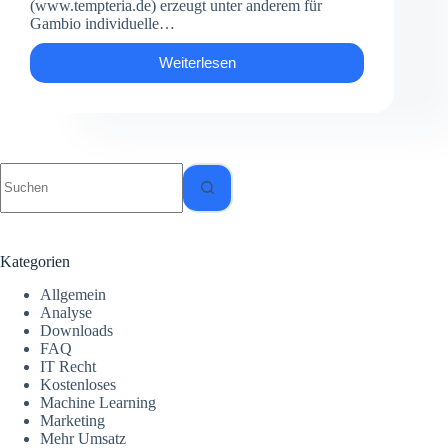
(www.tempteria.de) erzeugt unter anderem für
Gambio individuelle…
Weiterlesen
Die
Tiefe
der
Hauptnavigation
sollte
nicht
Keine
mehr
Ergebnisse
als
drei
Ebenen
enthalten
Kategorien
Allgemein
Analyse
Downloads
FAQ
IT Recht
Kostenloses
Machine Learning
Marketing
Mehr Umsatz