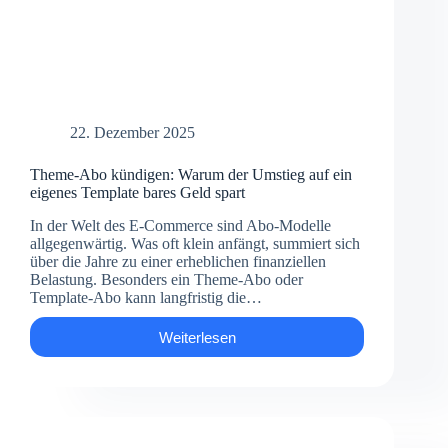
22. Dezember 2025
Theme-Abo kündigen: Warum der Umstieg auf ein
eigenes Template bares Geld spart
In der Welt des E-Commerce sind Abo-Modelle
allgegenwärtig. Was oft klein anfängt, summiert sich
über die Jahre zu einer erheblichen finanziellen
Belastung. Besonders ein Theme-Abo oder
Template-Abo kann langfristig die…
Weiterlesen
Theme-
Abo
kündigen:
Warum
der
Umstieg
auf