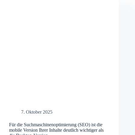
ein
eigenes
Template
bares
Geld
spart
7. Oktober 2025
Für die Suchmaschinenoptimierung (SEO) ist die
mobile Version Ihrer Inhalte deutlich wichtiger als