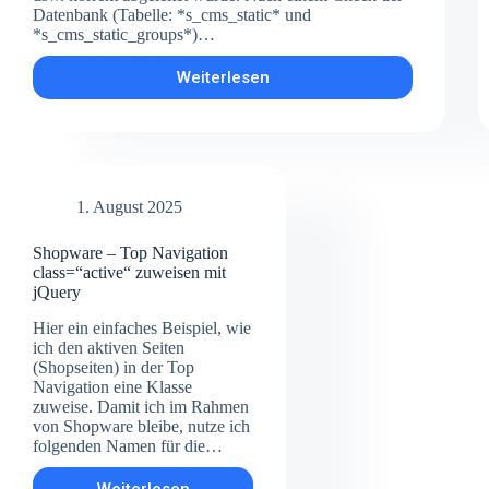
Datenbank (Tabelle: *s_cms_static* und
*s_cms_static_groups*)…
Weiterlesen
Shopware
5
Tipp:
Footerlinks
nach
Shopware
5.7.18
1. August 2025
Update
weg
Shopware – Top Navigation
class=“active“ zuweisen mit
jQuery
Hier ein einfaches Beispiel, wie
ich den aktiven Seiten
(Shopseiten) in der Top
Navigation eine Klasse
zuweise. Damit ich im Rahmen
von Shopware bleibe, nutze ich
folgenden Namen für die…
Weiterlesen