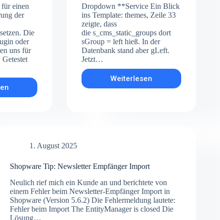
 für einen
Dropdown **Service Ein Blick
rung der
ins Template: themes, Zeile 33
zeigte, dass
setzen. Die
die s_cms_static_groups dort
lugin oder
sGroup = left hieß. In der
en uns für
Datenbank stand aber gLeft.
 Getestet
Jetzt…
Weiterlesen
Shopware
sen
opware
Tipp:
Shopseiten
p:
„Links“
mienartikel
hat
kein
chenkartikel
Dropdown
ch
nach
1. August 2025
destbestellwert
Update
tieren
Shopware Tip: Newsletter Empfänger Import
arty)
Neulich rief mich ein Kunde an und berichtete von
einem Fehler beim Newsletter-Empfänger Import in
Shopware (Version 5.6.2) Die Fehlermeldung lautete:
Fehler beim Import The EntityManager is closed Die
Lösung…