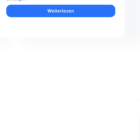
Weiterlesen
Shopware
Tip:
Newsletter
Empfänger
Import