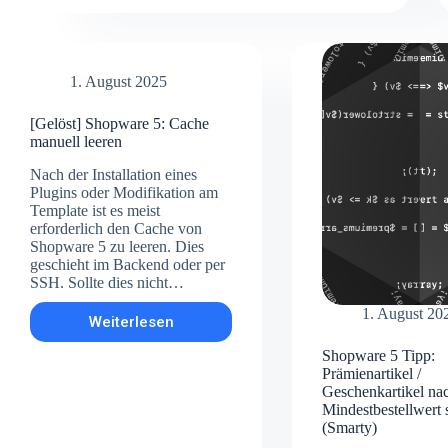
kündigen:
Warum
der
Umstieg
auf
1. August 2025
ein
eigenes
[Gelöst] Shopware 5: Cache
Template
manuell leeren
bares
Geld
Nach der Installation eines
spart
Plugins oder Modifikation am
Template ist es meist
erforderlich den Cache von
Shopware 5 zu leeren. Dies
geschieht im Backend oder per
SSH. Sollte dies nicht…
1. August 20
Weiterlesen
[Gelöst]
Shopware
Shopware 5 Tipp:
5:
Prämienartikel /
Cache
Geschenkartikel na
manuell
Mindestbestellwert 
leeren
(Smarty)