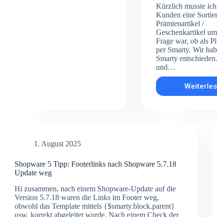
Kürzlich musste ich
Kunden eine Sortie
Prämienartikel /
Geschenkartikel um
Frage war, ob als P
per Smarty. Wir hab
Smarty entschieden.
und…
Weiterle
Sh
5
Tip
Prä
/
Ges
na
1. August 2025
Min
sor
Shopware 5 Tipp: Footerlinks nach Shopware 5.7.18
(Sm
Update weg
Hi zusammen, nach einem Shopware-Update auf die
Version 5.7.18 waren die Links im Footer weg,
obwohl das Template mittels {$smarty.block.parent}
usw. korrekt abgeleitet wurde. Nach einem Check der