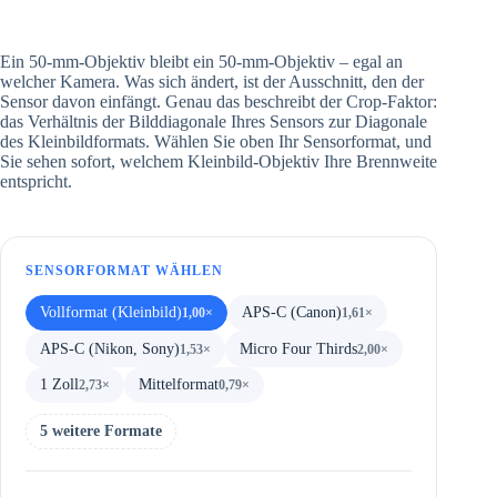
Ein 50-mm-Objektiv bleibt ein 50-mm-Objektiv – egal an
welcher Kamera. Was sich ändert, ist der Ausschnitt, den der
Sensor davon einfängt. Genau das beschreibt der Crop-Faktor:
das Verhältnis der Bilddiagonale Ihres Sensors zur Diagonale
des Kleinbildformats. Wählen Sie oben Ihr Sensorformat, und
Sie sehen sofort, welchem Kleinbild-Objektiv Ihre Brennweite
entspricht.
SENSORFORMAT WÄHLEN
Vollformat (Kleinbild)
APS-C (Canon)
1,00×
1,61×
APS-C (Nikon, Sony)
Micro Four Thirds
1,53×
2,00×
1 Zoll
Mittelformat
2,73×
0,79×
5 weitere Formate