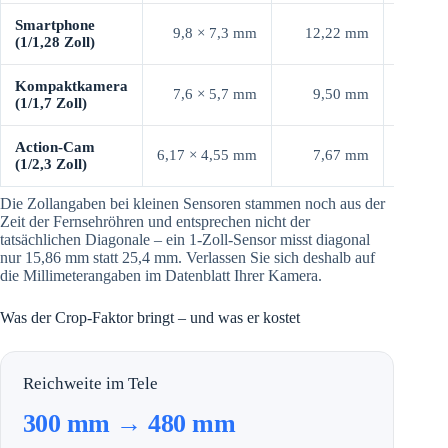
Smartphone
9,8 × 7,3 mm
12,22 mm
3,54
(1/1,28 Zoll)
Kompaktkamera
7,6 × 5,7 mm
9,50 mm
4,55
(1/1,7 Zoll)
Action-Cam
6,17 × 4,55 mm
7,67 mm
5,64
(1/2,3 Zoll)
Die Zollangaben bei kleinen Sensoren stammen noch aus der
Zeit der Fernsehröhren und entsprechen nicht der
tatsächlichen Diagonale – ein 1-Zoll-Sensor misst diagonal
nur 15,86 mm statt 25,4 mm. Verlassen Sie sich deshalb auf
die Millimeterangaben im Datenblatt Ihrer Kamera.
Was der Crop-Faktor bringt – und was er kostet
Reichweite im Tele
300 mm → 480 mm