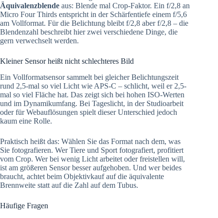
Äquivalenzblende
aus: Blende mal Crop-Faktor. Ein f/2,8 an
Micro Four Thirds entspricht in der Schärfentiefe einem f/5,6
am Vollformat. Für die Belichtung bleibt f/2,8 aber f/2,8 – die
Blendenzahl beschreibt hier zwei verschiedene Dinge, die
gern verwechselt werden.
Kleiner Sensor heißt nicht schlechteres Bild
Ein Vollformatsensor sammelt bei gleicher Belichtungszeit
rund 2,5-mal so viel Licht wie APS-C – schlicht, weil er 2,5-
mal so viel Fläche hat. Das zeigt sich bei hohen ISO-Werten
und im Dynamikumfang. Bei Tageslicht, in der Studioarbeit
oder für Webauflösungen spielt dieser Unterschied jedoch
kaum eine Rolle.
Praktisch heißt das: Wählen Sie das Format nach dem, was
Sie fotografieren. Wer Tiere und Sport fotografiert, profitiert
vom Crop. Wer bei wenig Licht arbeitet oder freistellen will,
ist am größeren Sensor besser aufgehoben. Und wer beides
braucht, achtet beim Objektivkauf auf die äquivalente
Brennweite statt auf die Zahl auf dem Tubus.
Häufige Fragen