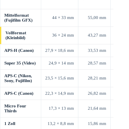
FAKTO
Mittelformat
44 × 33 mm
55,00 mm
0,79
(Fujifilm GFX)
Vollformat
36 × 24 mm
43,27 mm
1,00
(Kleinbild)
APS-H (Canon)
27,9 × 18,6 mm
33,53 mm
1,29
Super 35 (Video)
24,9 × 14 mm
28,57 mm
1,51
APS-C (Nikon,
23,5 × 15,6 mm
28,21 mm
1,53
Sony, Fujifilm)
APS-C (Canon)
22,3 × 14,9 mm
26,82 mm
1,61
Micro Four
17,3 × 13 mm
21,64 mm
2,00
Thirds
1 Zoll
13,2 × 8,8 mm
15,86 mm
2,73