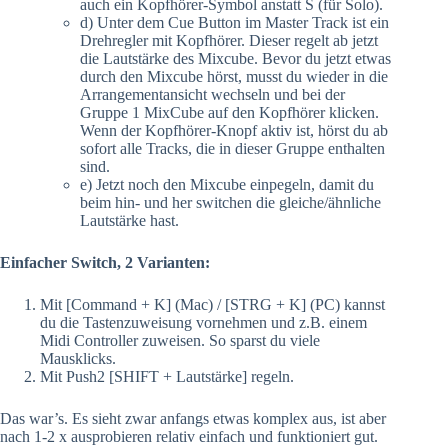
auch ein Kopfhörer-Symbol anstatt S (für Solo).
d) Unter dem Cue Button im Master Track ist ein
Drehregler mit Kopfhörer. Dieser regelt ab jetzt
die Lautstärke des Mixcube. Bevor du jetzt etwas
durch den Mixcube hörst, musst du wieder in die
Arrangementansicht wechseln und bei der
Gruppe 1 MixCube auf den Kopfhörer klicken.
Wenn der Kopfhörer-Knopf aktiv ist, hörst du ab
sofort alle Tracks, die in dieser Gruppe enthalten
sind.
e) Jetzt noch den Mixcube einpegeln, damit du
beim hin- und her switchen die gleiche/ähnliche
Lautstärke hast.
Einfacher Switch, 2 Varianten:
Mit [Command + K] (Mac) / [STRG + K] (PC) kannst
du die Tastenzuweisung vornehmen und z.B. einem
Midi Controller zuweisen. So sparst du viele
Mausklicks.
Mit Push2 [SHIFT + Lautstärke] regeln.
Das war’s. Es sieht zwar anfangs etwas komplex aus, ist aber
nach 1-2 x ausprobieren relativ einfach und funktioniert gut.