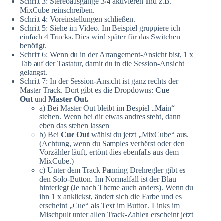
Schritt 3: Stereoausgänge 3/4 aktivieren und z.B.
MixCube reinschreiben.
Schritt 4: Voreinstellungen schließen.
Schritt 5: Siehe im Video. Im Beispiel gruppiere ich
einfach 4 Tracks. Dies wird später für das Switchen
benötigt.
Schritt 6: Wenn du in der Arrangement-Ansicht bist, 1 x
Tab auf der Tastatur, damit du in die Session-Ansicht
gelangst.
Schritt 7: In der Session-Ansicht ist ganz rechts der
Master Track. Dort gibt es die Dropdowns:
Cue
Out
und
Master Out.
a) Bei Master Out bleibt im Bespiel „Main“
stehen. Wenn bei dir etwas andres steht, dann
eben das stehen lassen.
b) Bei
Cue Out
wählst du jetzt „MixCube“ aus.
(Achtung, wenn du Samples verhörst oder den
Vorzähler läuft, ertönt dies ebenfalls aus dem
MixCube.)
c) Unter dem Track Panning Drehregler gibt es
den Solo-Button. Im Normalfall ist der Blau
hinterlegt (Je nach Theme auch anders). Wenn du
ihn 1 x anklickst, ändert sich die Farbe und es
erscheint „Cue“ als Text im Button. Links im
Mischpult unter allen Track-Zahlen erscheint jetzt